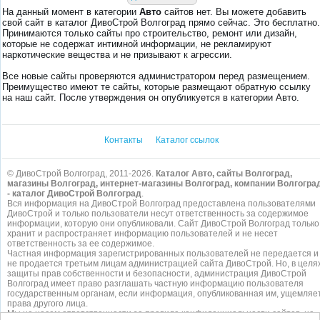
На данный момент в категории
Авто
сайтов нет. Вы можете добавить
свой сайт в каталог ДивоСтрой Волгоград прямо сейчас. Это бесплатно.
Принимаются только сайты про строительство, ремонт или дизайн,
которые не содержат интимной информации, не рекламируют
наркотические вещества и не призывают к агрессии.
Все новые сайты проверяются администратором перед размещением.
Преимущество имеют те сайты, которые размещают обратную ссылку
на наш сайт. После утверждения он опубликуется в категории Авто.
Контакты
Каталог ссылок
© ДивоСтрой Волгоград, 2011-2026.
Каталог Авто, сайты Волгоград,
магазины Волгоград, интернет-магазины Волгоград, компании Волгогра
- каталог ДивоСтрой Волгоград
.
Вся информация на ДивоСтрой Волгоград предоставлена пользователями
ДивоСтрой и только пользователи несут ответственность за содержимое
информации, которую они опубликовали. Сайт ДивоСтрой Волгоград только
хранит и распространяет информацию пользователей и не несет
ответственность за ее содержимое.
Частная информация зарегистрированных пользователей не передается и
не продается третьим лицам администрацией сайта ДивоСтрой. Но, в целя
защиты прав собственности и безопасности, администрация ДивоСтрой
Волгоград имеет право разглашать частную информацию пользователя
государственным органам, если информация, опубликованная им, ущемляе
права другого лица.
Мы не несем ответственности за правила конфиденциальности сайтов, на