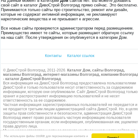
На данный момент в категории
Дом
сайтов нет. Вы можете добавить
свой сайт в каталог ДивоСтрой Волгоград прямо сейчас. Это бесплатно.
Принимаются только сайты про строительство, ремонт или дизайн,
которые не содержат интимной информации, не рекламируют
наркотические вещества и не призывают к агрессии.
Все новые сайты проверяются администратором перед размещением.
Преимущество имеют те сайты, которые размещают обратную ссылку
на наш сайт. После утверждения он опубликуется в категории Дом.
Контакты
Каталог ссылок
© ДивоСтрой Волгоград, 2011-2026.
Каталог Дом, сайты Волгоград,
магазины Волгоград, интернет-магазины Волгоград, компании Волгогра
- каталог ДивоСтрой Волгоград
.
Вся информация на ДивоСтрой Волгоград предоставлена пользователями
ДивоСтрой и только пользователи несут ответственность за содержимое
информации, которую они опубликовали. Сайт ДивоСтрой Волгоград только
хранит и распространяет информацию пользователей и не несет
ответственность за ее содержимое.
Частная информация зарегистрированных пользователей не передается и
не продается третьим лицам администрацией сайта ДивоСтрой. Но, в целя
защиты прав собственности и безопасности, администрация ДивоСтрой
Волгоград имеет право разглашать частную информацию пользователя
государственным органам, если информация, опубликованная им, ущемляе
права другого лица.
Мы не несем ответственности за правила конфиденциальности сайтов, на
которые ссылается ДивоСтрой. На некоторых страницах нашего
сайта
Мы используем файлы cookie для персонализации контента и
Принять!