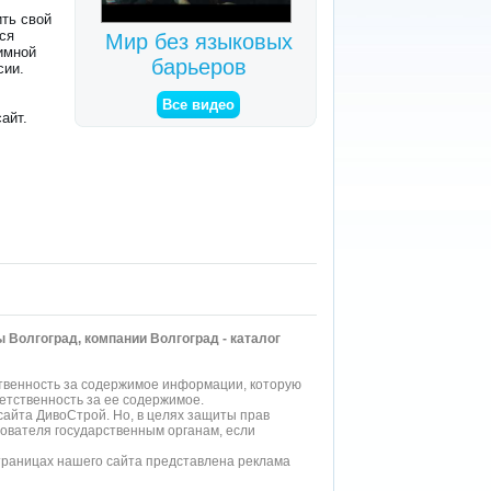
ить свой
ся
Мир без языковых
тимной
барьеров
сии.
Все видео
айт.
ы Волгоград, компании Волгоград - каталог
твенность за содержимое информации, которую
етственность за ее содержимое.
айта ДивоСтрой. Но, в целях защиты прав
ователя государственным органам, если
страницах нашего
сайта
представлена реклама