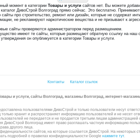
нный момент в категории
Товары и услуги
сайтов нет. Вы можете добав
в каталог ДивоСтрой Волгоград прямо сейчас. Это бесплатно. Принимают
о сайты про строительство, ремонт или дизайн, которые не содержат ин
мации, не рекламируют наркотические вещества и не призывают к агрес
овые сайты проверяются администратором перед размещением.
ущество имеют те сайты, которые размещают обратную ссылку на наш с
 утверждения он опубликуется в категории Товары и услуги.
Контакты
Каталог ссылок
Товары и услуги, сайты Волгоград, магазины Волгоград, интернет-магазин
доставлена пользователями ДивоСтрой и только пользователи несут ответс
д только хранит и распространяет информацию пользователей и не несет отв
ьзователей не передается и не продается третьим лицам администрацией с
ия ДивоСтрой Волгоград имеет право разглашать частную информацию польз
рава другого лица.
нфиденциальности сайтов, на которые ссылается ДивоСтрой. На некоторых 
узнать подробней о правилах конфиденциальности Google
нажмите тут
.