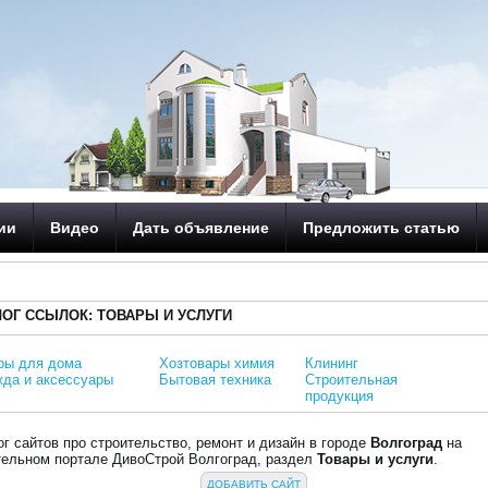
ии
Видео
Дать объявление
Предложить статью
ЛОГ ССЫЛОК: ТОВАРЫ И УСЛУГИ
ры для дома
Хозтовары химия
Клининг
да и аксессуары
Бытовая техника
Строительная
продукция
ог сайтов про строительство, ремонт и дизайн в городе
Волгоград
на
тельном портале ДивоСтрой Волгоград, раздел
Товары и услуги
.
ДОБАВИТЬ САЙТ