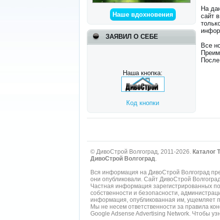
На да
Наше вдохновения
сайт 
тольк
инфор
ЗАЯВИЛ О СЕБЕ
Все н
Преим
После
Наша кнопка:
Код кнопки
© ДивоСтрой Волгоград, 2011-2026.
Каталог 
ДивоСтрой Волгоград
.
Вся информация на ДивоСтрой Волгоград пре
они опубликовали. Сайт ДивоСтрой Волгогра
Частная информация зарегистрированных пол
собственности и безопасности, администрац
информация, опубликованная им, ущемляет п
Мы не несем ответственности за правила ко
Google Adsense Advertising Network. Чтобы 