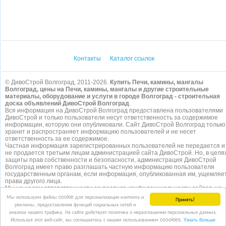
Контакты
Каталог ссылок
© ДивоСтрой Волгоград, 2011-2026.
Купить Печи, камины, мангалы
Волгоград, цены на Печи, камины, мангалы и другие строительные
материалы, оборудование и услуги в городе Волгоград - строительная
доска объявлений ДивоСтрой Волгоград
.
Вся информация на ДивоСтрой Волгоград предоставлена пользователями
ДивоСтрой и только пользователи несут ответственность за содержимое
информации, которую они опубликовали. Сайт ДивоСтрой Волгоград только
хранит и распространяет информацию пользователей и не несет
ответственность за ее содержимое.
Частная информация зарегистрированных пользователей не передается и
не продается третьим лицам администрацией сайта ДивоСтрой. Но, в целя
защиты прав собственности и безопасности, администрация ДивоСтрой
Волгоград имеет право разглашать частную информацию пользователя
государственным органам, если информация, опубликованная им, ущемляе
права другого лица.
Мы не несем ответственности за правила конфиденциальности сайтов, на
которые ссылается ДивоСтрой. На некоторых страницах нашего
сайта
Мы используем файлы cookie для персонализации контента и
Принять!
представлена реклама Google Adsense Advertising Network. Чтобы узнать
рекламы, предоставления функций социальных сетей и
подробней о правилах конфиденциальности Google
нажмите тут
.
анализа нашего трафика. На сайте действует политика о неразглашении персональных данных.
Используя этот веб-сайт, вы соглашаетесь с нашим использованием coookies.
Узнать больше