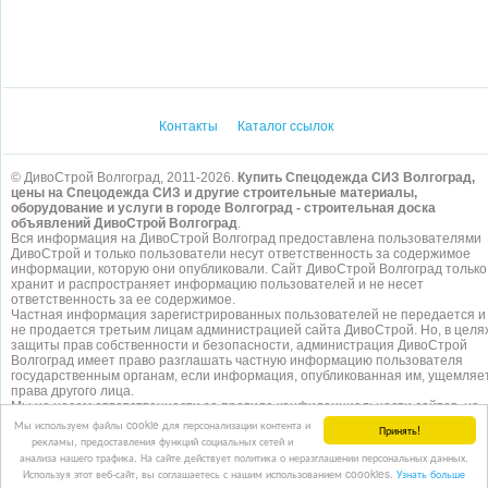
Контакты
Каталог ссылок
© ДивоСтрой Волгоград, 2011-2026.
Купить Спецодежда СИЗ Волгоград,
цены на Спецодежда СИЗ и другие строительные материалы,
оборудование и услуги в городе Волгоград - строительная доска
объявлений ДивоСтрой Волгоград
.
Вся информация на ДивоСтрой Волгоград предоставлена пользователями
ДивоСтрой и только пользователи несут ответственность за содержимое
информации, которую они опубликовали. Сайт ДивоСтрой Волгоград только
хранит и распространяет информацию пользователей и не несет
ответственность за ее содержимое.
Частная информация зарегистрированных пользователей не передается и
не продается третьим лицам администрацией сайта ДивоСтрой. Но, в целя
защиты прав собственности и безопасности, администрация ДивоСтрой
Волгоград имеет право разглашать частную информацию пользователя
государственным органам, если информация, опубликованная им, ущемляе
права другого лица.
Мы не несем ответственности за правила конфиденциальности сайтов, на
которые ссылается ДивоСтрой. На некоторых страницах нашего
сайта
Мы используем файлы cookie для персонализации контента и
Принять!
представлена реклама Google Adsense Advertising Network. Чтобы узнать
рекламы, предоставления функций социальных сетей и
подробней о правилах конфиденциальности Google
нажмите тут
.
анализа нашего трафика. На сайте действует политика о неразглашении персональных данных.
Используя этот веб-сайт, вы соглашаетесь с нашим использованием coookies.
Узнать больше