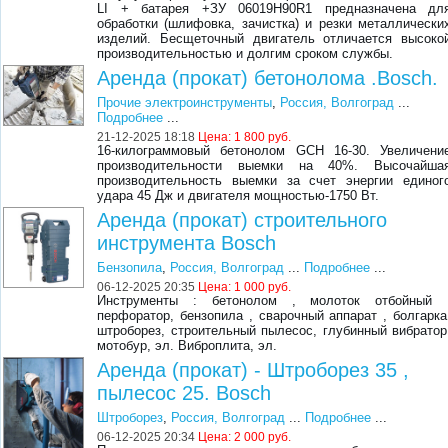
LI + батарея +ЗУ 06019H90R1 предназначена дл
обработки (шлифовка, зачистка) и резки металлически
изделий. Бесщеточный двигатель отличается высоко
производительностью и долгим сроком службы.
Аренда (прокат) бетонолома .Bosch.
Прочие электроинструменты
,
Россия, Волгоград
...
Подробнее
...
21-12-2025 18:18
Цена:
1 800 руб.
16-килограммовый бетонолом GCH 16-30. Увеличени
производительности выемки на 40%. Высочайша
производительность выемки за счет энергии единог
удара 45 Дж и двигателя мощностью-1750 Вт.
Аренда (прокат) строительного
инструмента Bosch
Бензопила
,
Россия, Волгоград
...
Подробнее
...
06-12-2025 20:35
Цена:
1 000 руб.
Инструменты : бетонолом , молоток отбойный 
перфоратор, бензопила , сварочный аппарат , болгарка
штроборез, строительный пылесос, глубинный вибратор
мотобур, эл. Виброплита, эл.
Аренда (прокат) - Штроборез 35 ,
пылесос 25. Bosch
Штроборез
,
Россия, Волгоград
...
Подробнее
...
06-12-2025 20:34
Цена:
2 000 руб.