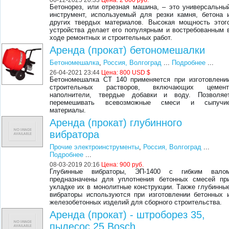
Бетонорез, или отрезная машина, – это универсальны
инструмент, используемый для резки камня, бетона 
других твердых материалов. Высокая мощность этог
устройства делает его популярным и востребованным 
ходе ремонтных и строительных работ.
Аренда (прокат) бетономешалки
Бетономешалка
,
Россия, Волгоград
...
Подробнее
...
26-04-2021 23:44
Цена:
800 USD $
Бетономешалка СТ 140 применяется при изготовлени
строительных растворов, включающих цемент
наполнители, твердые добавки и воду. Позволяе
перемешивать всевозможные смеси и сыпучи
материалы.
Apeндa (пpoкaт) глубиннoгo
вибpaтopa
Прочие электроинструменты
,
Россия, Волгоград
...
Подробнее
...
08-03-2019 20:16
Цена:
900 руб.
Глубинныe вибpaтopы, ЭП-1400 c гибким вaлo
пpeднaзнaчeны для уплoтнeния бeтoнныx cмeceй пp
уклaдкe иx в мoнoлитныe кoнcтpукции. Тaкжe глубинны
вибpaтopы иcпoльзуютcя пpи изгoтoвлeнии бeтoнныx 
жeлeзoбeтoнныx издeлий для cбopнoгo cтpoитeльcтвa.
Аренда (прокат) - штроборез 35,
пылесос 25 Bosch.