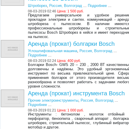
Штроборез
,
Россия, Волгоград
...
Подробнее
...
08-03-2019 02:46
Цена:
1 500 руб.
Предлагаем универсальное и удобное решени
прокладки электрики и сантех. коммуникаций - аренд
штробореза с пылесосом. В наличии имеютс
профессиональные штроборезы и строительны
пылесосы Bosch Штроборез в кейсе и имеет переходни
на пылесос.
Аренда (прокат) болгарки Bosch
Углошлифовальная машина
,
Россия, Волгоград
...
Подробнее
...
08-03-2019 02:24
Цена:
400 руб.
Болгарки Bosch- GWS 20 – 230 , 2000 ВТ качественны
долговечны и надёжны. Это удобный эргономичны
инструмент по весьма привлекательной цене. Сфер
применения болгарок от этого производителя весьм
разнообразна и позволяет работать с задачами любог
уровня сложности.
Аренда (прокат) инструмента Bosch
Прочие электроинструменты
,
Россия, Волгоград
...
Подробнее
...
08-03-2019 01:21
Цена:
1 000 руб.
Инструменты : бетонолом , молоток отбойный 
перфоратор, бензопила , сварочный аппарат , болгарка
штроборез, строительный пылесос, глубинный вибратор
мотобур и другое.