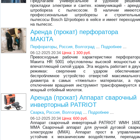
Предлагаем универсальное и удобное решени
прокладки электрики и сантех. коммуникаций - аренд
штробореза с пылесосом. В наличии имеютс
профессиональные штроборезы и строительны
пылесосы Bosch Штроборез в кейсе и имеет переходни
на пылесос.
Аренда (прокат) перфоратора
MAKITA
Перфораторы
,
Россия, Волгоград
...
Подробнее
...
06-12-2025 20:34
Цена:
1 300 руб.
Превосходные рабочие характеристики перфоратор
Макита HR 5001 обусловлены высокой мощностью 
впечатляющей силой удара. Эта модель работает в дву
режимах: сверление с ударом обеспечивае
беспроблемное устройство отверстий максимальног
диаметра в самых «тяжелых» материалах, а пр
отключении вращения инструмент трансформируется 
мощный отбойный молоток.
Аренда (прокат) Аппарат сварочный
инверторный PATRIOT
Сварка
,
Россия, Волгоград
...
Подробнее
...
06-12-2025 20:34
Цена:
600 руб.
Аппарат сварочный инверторный PATRIOT WMH 160
MMA Сварочный аппарат для ручной дуговой сварк
электродом (ММА). Аппарат прост в управлении
устойчив к механическим воздействиям, перепада