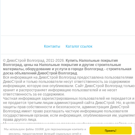
Контакты
Каталог ссылок
© ДивоСтрой Волгоград, 2011-2026.
Купить Напольные покрытия
Волгоград, цены на Напольные покрытия и другие строительные
материалы, оборудование и услуги в городе Волгоград - строительная
доска объявлений ДивоСтрой Волгоград
.
Вся информация на ДивоСтрой Волгоград предоставлена пользователями
ДивоСтрой и только пользователи несут ответственность за содержимое
информации, которую они опубликовали. Сайт ДивоСтрой Волгоград только
хранит и распространяет информацию пользователей и не несет
ответственность за ее содержимое.
Частная информация зарегистрированных пользователей не передается и
не продается третьим лицам администрацией сайта ДивоСтрой. Но, в целя
защиты прав собственности и безопасности, администрация ДивоСтрой
Волгоград имеет право разглашать частную информацию пользователя
государственным органам, если информация, опубликованная им, ущемляе
права другого лица.
Мы не несем ответственности за правила конфиденциальности сайтов, на
которые ссылается ДивоСтрой. На некоторых страницах нашего
сайта
Мы используем файлы cookie для персонализации контента и
Принять!
представлена реклама Google Adsense Advertising Network. Чтобы узнать
рекламы, предоставления функций социальных сетей и