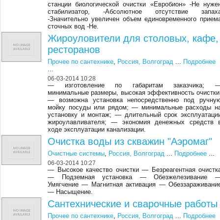
станции биологической очистки «Евробион» -Не нуже
стабилизатор, -Абсолютное отсутствие запах
-Значительно увеличен объем единовременного прием
сточных вод -Не.
Жироуловители для столовых, кафе,
ресторанов
Прочее по сантехнике
,
Россия, Волгоград
...
Подробнее
...
06-03-2014 10:28
— изготовление по габаритам заказчика; 
минимальные размеры, высокая эффективность очистки
— возможна установка непосредственно под ручну
мойку посуды или рядом; — минимальные расходы н
установку и монтаж; — длительный срок эксплуатаци
жироулавливателя; — экономия денежных средств 
ходе эксплуатации канализации.
Очистка воды из скважин "Аэромаг"
Очистные системы
,
Россия, Волгоград
...
Подробнее
...
06-03-2014 10:27
— Высокое качество очистки — Безреагентная очистк
— Подземная установка — Обезжелезивание 
Умягчение — Магнитная активация — Обеззараживани
— Насыщение.
Сантехнические и сварочные работы
Прочее по сантехнике
,
Россия, Волгоград
...
Подробнее